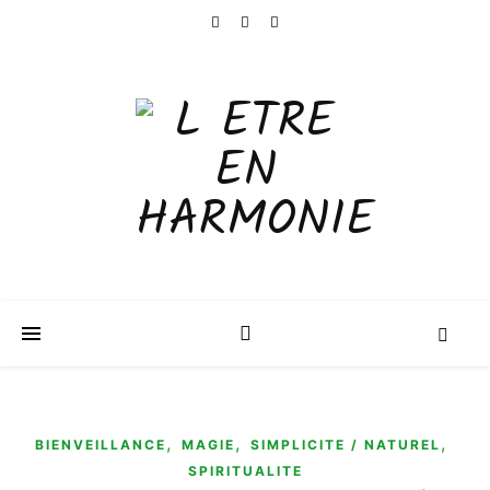
,
,
,
BIENVEILLANCE
MAGIE
SIMPLICITE / NATUREL
SPIRITUALITE