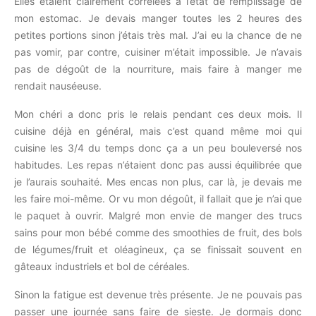
Elles étaient clairement corrélées à l’état de remplissage de
mon estomac. Je devais manger toutes les 2 heures des
petites portions sinon j’étais très mal. J’ai eu la chance de ne
pas vomir, par contre, cuisiner m’était impossible. Je n’avais
pas de dégoût de la nourriture, mais faire à manger me
rendait nauséeuse.
Mon chéri a donc pris le relais pendant ces deux mois. Il
cuisine déjà en général, mais c’est quand même moi qui
cuisine les 3/4 du temps donc ça a un peu bouleversé nos
habitudes. Les repas n’étaient donc pas aussi équilibrée que
je l’aurais souhaité. Mes encas non plus, car là, je devais me
les faire moi-même. Or vu mon dégoût, il fallait que je n’ai que
le paquet à ouvrir. Malgré mon envie de manger des trucs
sains pour mon bébé comme des smoothies de fruit, des bols
de légumes/fruit et oléagineux, ça se finissait souvent en
gâteaux industriels et bol de céréales.
Sinon la fatigue est devenue très présente. Je ne pouvais pas
passer une journée sans faire de sieste. Je dormais donc