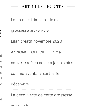
ARTICLES RÉCENTS
Le premier trimestre de ma
é
grossesse arc-en-ciel
Bilan créatif novembre 2020
ANNONCE OFFICIELLE : ma
ut
se
nouvelle « Rien ne sera jamais plus
et
de
comme avant… » sort le 1er
nd
décembre
ue
La découverte de cette grossesse
re
arc-en-ciel