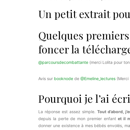
Un petit extrait pou
Quelques premiers 
foncer la télécharg
@parcoursdecombattante
(merci Lolita pour ton
Avis sur
booknode
de
@Emeline_lectures
(Merci 
Pourquoi je l’ai écri
La réponse est assez simple.
Tout d’abord, j’
depuis la perte de mon premier enfant
et il 
donner une existence à mes bébés envolés, mai