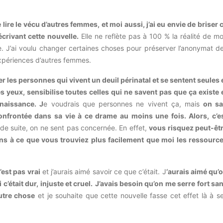
 lire le vécu d’autres femmes, et moi aussi, j’ai eu envie de briser 
crivant cette nouvelle.
Elle ne reflète pas à 100 % la réalité de m
rée. J’ai voulu changer certaines choses pour préserver l’anonymat d
expériences d’autres femmes.
er les personnes qui vivent un deuil périnatal et se sentent seules 
s yeux, sensibilise toutes celles qui ne savent pas que ça existe 
naissance. J
e voudrais que personnes ne vivent ça, mais
on sa
nfrontée dans sa vie à ce drame au moins une fois. Alors, c’e
 de suite, on ne sent pas concernée. En effet,
vous risquez peut-êt
iens à ce que vous trouviez plus facilement que moi les ressourc
’est pas vrai
et j’aurais aimé savoir ce que c’était. J
‘aurais aimé qu’
 c’était dur, injuste et cruel.
J’avais besoin qu’on me serre fort sa
autre chose
et je souhaite que cette nouvelle fasse cet effet là à s