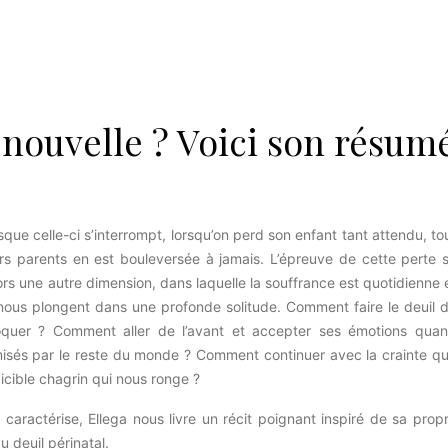
 nouvelle ? Voici son résum
sque celle-ci s’interrompt, lorsqu’on perd son enfant tant attendu, to
urs parents en est bouleversée à jamais. L’épreuve de cette perte 
rs une autre dimension, dans laquelle la souffrance est quotidienne 
 nous plongent dans une profonde solitude. Comment faire le deuil 
oquer ? Comment aller de l’avant et accepter ses émotions qua
misés par le reste du monde ? Comment continuer avec la crainte q
cible chagrin qui nous ronge ?
a caractérise, Ellega nous livre un récit poignant inspiré de sa prop
u deuil périnatal.