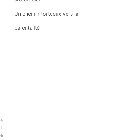
Un chemin tortueux vers la
parentalité
re
l,
le