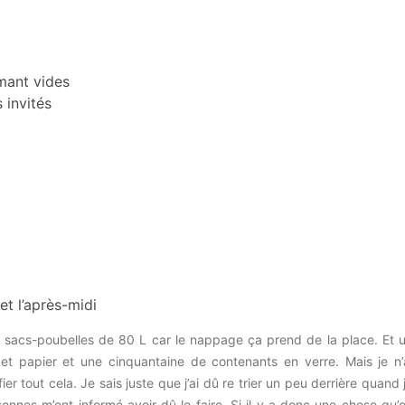
émant vides
s invités
et l’après-midi
 3 sacs-poubelles de 80 L car le nappage ça prend de la place. Et 
t papier et une cinquantaine de contenants en verre. Mais je n’
r tout cela. Je sais juste que j’ai dû re trier un peu derrière quand 
onnes m’ont informé avoir dû le faire. Si il y a donc une chose qu’