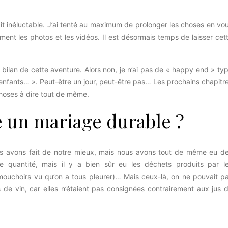
tait inéluctable. J’ai tenté au maximum de prolonger les choses en vo
ement les photos et les vidéos. Il est désormais temps de laisser cet
n bilan de cette aventure. Alors non, je n’ai pas de « happy end » ty
enfants… ». Peut-être un jour, peut-être pas… Les prochains chapitr
choses à dire tout de même.
re un mariage durable ?
ous avons fait de notre mieux, mais nous avons tout de même eu d
 quantité, mais il y a bien sûr eu les déchets produits par l
ouchoirs vu qu’on a tous pleurer)… Mais ceux-là, on ne pouvait p
des de vin, car elles n’étaient pas consignées contrairement aux jus 