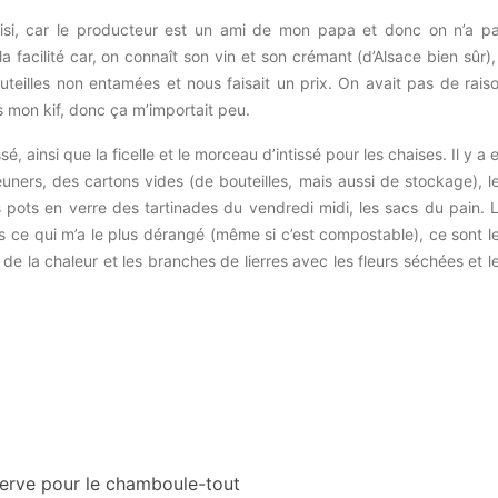
oisi, car le producteur est un ami de mon papa et donc on n’a p
la facilité car, on connaît son vin et son crémant (d’Alsace bien sûr), 
outeilles non entamées et nous faisait un prix. On avait pas de rais
pas mon kif, donc ça m’importait peu.
, ainsi que la ficelle et le morceau d’intissé pour les chaises. Il y a 
euners, des cartons vides (de bouteilles, mais aussi de stockage), l
es pots en verre des tartinades du vendredi midi, les sacs du pain. 
s ce qui m’a le plus dérangé (même si c’est compostable), ce sont l
de la chaleur et les branches de lierres avec les fleurs séchées et l
serve pour le chamboule-tout