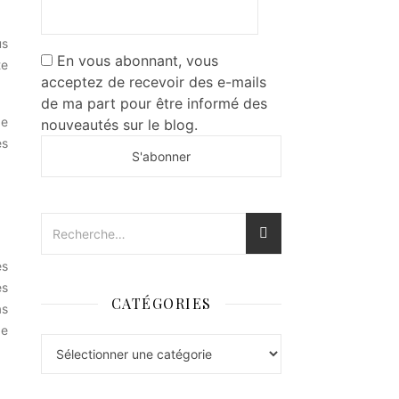
us
En vous abonnant, vous
te
acceptez de recevoir des e-mails
de ma part pour être informé des
pe
nouveautés sur le blog.
es
es
es
CATÉGORIES
as
de
Catégories