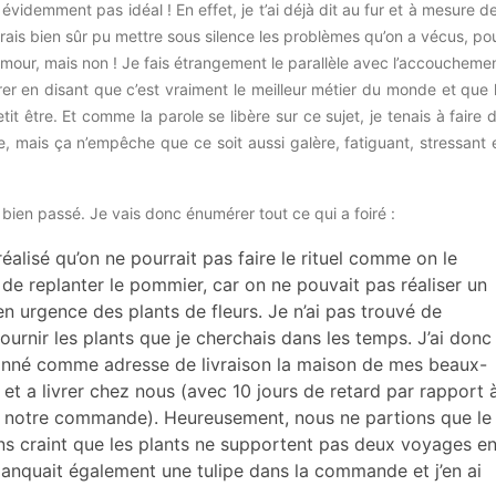
 évidemment pas idéal ! En effet, je t’ai déjà dit au fur et à mesure d
aurais bien sûr pu mettre sous silence les problèmes qu’on a vécus, po
 Amour, mais non ! Je fais étrangement le parallèle avec l’accoucheme
rer en disant que c’est vraiment le meilleur métier du monde et que 
tit être. Et comme la parole se libère sur ce sujet, je tenais à faire 
, mais ça n’empêche que ce soit aussi galère, fatiguant, stressant 
t bien passé. Je vais donc énumérer tout ce qui a foiré :
alisé qu’on ne pourrait pas faire le rituel comme on le
e de replanter le pommier, car on ne pouvait pas réaliser un
n urgence des plants de fleurs. Je n’ai pas trouvé de
urnir les plants que je cherchais dans les temps. J’ai donc
donné comme adresse de livraison la maison de mes beaux-
 et a livrer chez nous (avec 10 jours de retard par rapport 
ié notre commande). Heureusement, nous ne partions que le
s craint que les plants ne supportent pas deux voyages e
manquait également une tulipe dans la commande et j’en ai