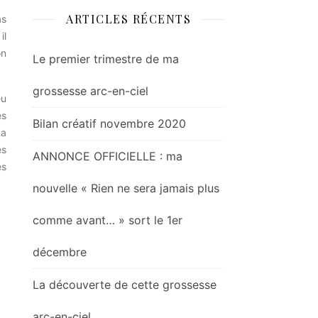
ARTICLES RÉCENTS
as
il
on
Le premier trimestre de ma
grossesse arc-en-ciel
eu
es
Bilan créatif novembre 2020
La
es
ANNONCE OFFICIELLE : ma
es
nouvelle « Rien ne sera jamais plus
comme avant… » sort le 1er
décembre
La découverte de cette grossesse
arc-en-ciel