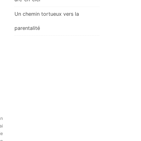
Un chemin tortueux vers la
parentalité
un
ai
je
on