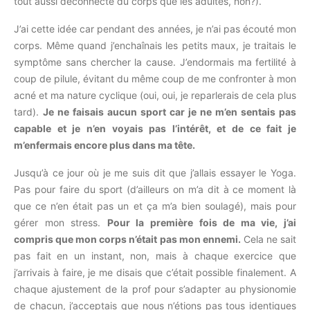
tout aussi déconnecté du corps que les adultes, non?).
J’ai cette idée car pendant des années, je n’ai pas écouté mon
corps. Même quand j’enchaînais les petits maux, je traitais le
symptôme sans chercher la cause. J’endormais ma fertilité à
coup de pilule, évitant du même coup de me confronter à mon
acné et ma nature cyclique (oui, oui, je reparlerais de cela plus
tard).
Je ne faisais aucun sport car je ne m’en sentais pas
capable et je n’en voyais pas l’intérêt, et de ce fait je
m’enfermais encore plus dans ma tête.
Jusqu’à ce jour où je me suis dit que j’allais essayer le Yoga.
Pas pour faire du sport (d’ailleurs on m’a dit à ce moment là
que ce n’en était pas un et ça m’a bien soulagé), mais pour
gérer mon stress.
Pour la première fois de ma vie, j’ai
compris que mon corps n’était pas mon ennemi.
Cela ne sait
pas fait en un instant, non, mais à chaque exercice que
j’arrivais à faire, je me disais que c’était possible finalement. A
chaque ajustement de la prof pour s’adapter au physionomie
de chacun, j’acceptais que nous n’étions pas tous identiques