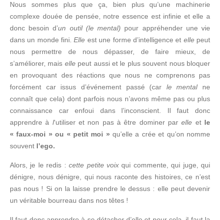
Nous sommes plus que ça, bien plus qu’une machinerie
complexe douée de pensée, notre essence est infinie et elle a
donc besoin d’
un outil (le mental)
pour appréhender une vie
dans un monde fini.
Elle
est une forme d’intelligence et
elle
peut
nous permettre de nous dépasser, de faire mieux, de
s’améliorer, mais
elle
peut aussi et le plus souvent nous bloquer
en provoquant des réactions que nous ne comprenons pas
forcément car issus d’événement passé (car
le mental
ne
connaît que cela) dont parfois nous n’avons même pas ou plus
connaissance car enfoui dans l’inconscient. Il faut donc
apprendre à
l
‘utiliser et non pas à être dominer par
elle
et
le
« faux-moi » ou « petit moi »
qu’elle a crée et qu’on nomme
souvent
l’ego.
Alors, je le redis :
cette petite voix
qui commente, qui juge, qui
dénigre, nous dénigre, qui nous raconte des histoires, ce n’est
pas nous ! Si on la laisse prendre le dessus : elle peut devenir
un véritable bourreau dans nos têtes !
Il faut donc apprendre à se détacher d’elle et pour cela, il faut la