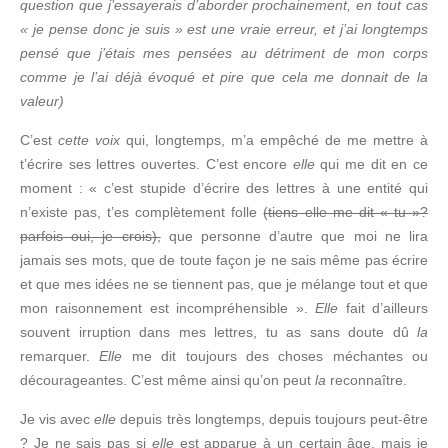
question que j’essayerais d’aborder prochainement, en tout cas
« je pense donc je suis » est une vraie erreur, et j’ai longtemps
pensé que j’étais mes pensées au détriment de mon corps
comme je l’ai déjà évoqué et pire que cela me donnait de la
valeur)
C’est
cette voix
qui, longtemps, m’a empêché de me mettre à
t’écrire ses lettres ouvertes. C’est encore
elle
qui me dit en ce
moment : « c’est stupide d’écrire des lettres à une entité qui
n’existe pas, t’es complètement folle
(tiens elle me dit « tu »?
parfois oui, je crois),
que personne d’autre que moi ne lira
jamais ses mots, que de toute façon je ne sais même pas écrire
et que mes idées ne se tiennent pas, que je mélange tout et que
mon raisonnement est incompréhensible ».
Elle
fait d’ailleurs
souvent irruption dans mes lettres, tu as sans doute dû
la
remarquer.
Elle
me dit toujours des choses méchantes ou
décourageantes. C’est même ainsi qu’on peut
la
reconnaître.
Je vis avec
elle
depuis très longtemps, depuis toujours peut-être
? Je ne sais pas si
elle
est apparue à un certain âge, mais je