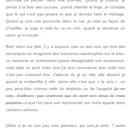
seconde de penser dans une journée. Quand je cuisine, je
pense à la liste des courses, quand j’étends le linge, je constate
que le sol n’est pas propre et que je devrais faire le ménage.
Quand je vois une personne dans la rue, je note sa façon de
s’habiller, je juge si cela lui va ou non, quand je renverse un
verre, je m’insulte…
Bref, dans ma tête, il y a toujours une ou des voix qui font des
remarques ou imaginent des scénarios catastrophes sur le futur,
ou ressasse un événement passé désagréable voir douloureux,
mais déjà on peut noter que j’ai pris conscience que cette voix
n’est pas vraiment moi. J’alterne du je au
elle,
elle
devient je
quand je m’identifie à
elle
, sinon
elle
n’est que « la voix », un
peu peut-être comme celle du diablotin ou de l’angelot
(je ne
sais, d’ailleurs, pas vraiment qui ils sont ces deux là mais
passons…)
que l’on peut voir représenter sur notre épaule dans
certains cartoons.
(Mais si je ne suis pas mes pensées, qui suis-je donc ? vaste