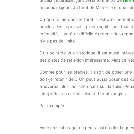
Si cela t’intéresse, j’ai suivi la formation de
Hélè
arcanes majeurs du tarot de Marseille et une sur l
Ce que j’aime dans le tarot, c’est qu’il permet d
oracles, les réponses qu’on reçoit sont tout 
créativité, il va être difficile d’obtenir des ré
n’y a pas de limite.
D’un point de vue historique, il est aussi intér
des pistes de réflexion intéressante.
Mais ce n’es
Comme pour les oracles, il s’agit de poser une 
dois-je retenir de…
On peut aussi poser des que
trouverez plein en cherchant sur la toile.
Perso
interpréter les cartes selon différents angles.
Par exemple :
Avec un seul tirage, on peut ainsi étudier la ques