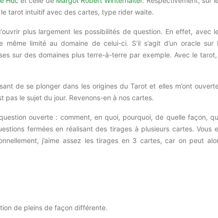
ne Huc
et celle de
Margot Robert Winterhalter
. Respectivement, sur l
e tarot intuitif avec des cartes, type rider
waite
.
’ouvrir plus largement les possibilités de question.
En effet, avec l
de même limité au domaine de celui-ci.
S’il s’agit d’un oracle sur 
ponses sur des domaines plus terre-à-terre par exemple.
Avec le tarot, 
essant de se plonger dans les origines du Tarot et elles m’ont ouvert
t pas le sujet du jour.
Revenons-en à nos cartes.
question ouverte :
comment, en quoi, pourquoi, de quelle façon, q
stions fermées en réalisant des tirages à plusieurs cartes.
Vous 
nnellement, j’aime assez les tirages en 3 cartes, car on peut alo
tion de pleins de façon différente.