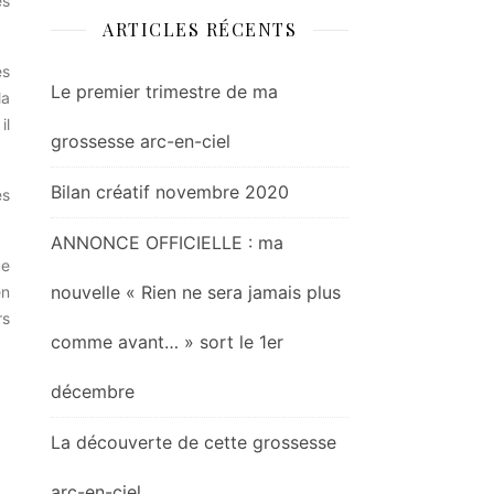
es
ARTICLES RÉCENTS
es
Le premier trimestre de ma
la
il
grossesse arc-en-ciel
Bilan créatif novembre 2020
es
ANNONCE OFFICIELLE : ma
ue
nouvelle « Rien ne sera jamais plus
en
rs
comme avant… » sort le 1er
décembre
La découverte de cette grossesse
arc-en-ciel