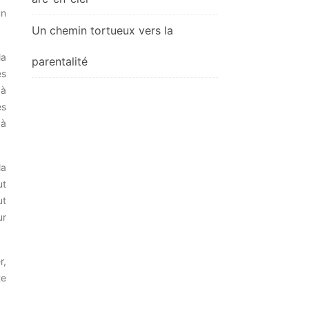
un
Un chemin tortueux vers la
la
parentalité
es
 à
es
à
la
ut
ut
ur
r,
te