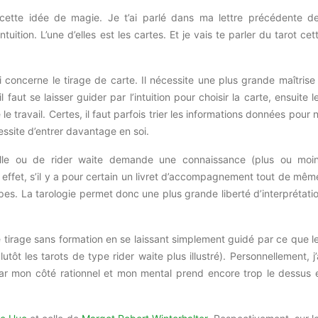
 cette idée de magie.
Je t’ai parlé dans ma lettre précédente d
tuition.
L’une d’elles est les cartes.
Et je vais te parler du tarot cet
i concerne le tirage de carte.
Il nécessite une plus grande maîtrise
l faut se laisser guider par l’intuition pour choisir la carte, ensuite l
le travail.
Certes, il faut parfois trier les informations données pour 
essite d’entrer davantage en soi.
ille ou de rider
waite
demande une connaissance
(plus ou moi
effet, s’il y a pour certain un livret d’accompagnement tout de mêm
pes.
La tarologie permet donc une plus grande liberté d’interprétati
e tirage sans formation en se laissant simplement guidé par ce que l
plutôt les tarots de type
rider
waite
plus illustré)
.
Personnellement, j’
 car mon côté rationnel et mon mental prend encore trop le dessus 