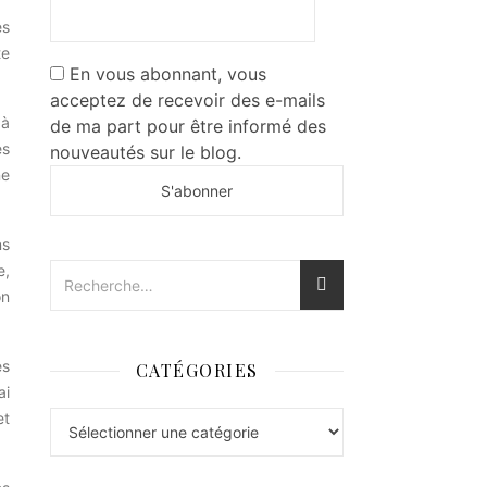
es
te
En vous abonnant, vous
acceptez de recevoir des e-mails
 à
de ma part pour être informé des
es
nouveautés sur le blog.
ne
ns
e,
on
es
CATÉGORIES
ai
et
Catégories