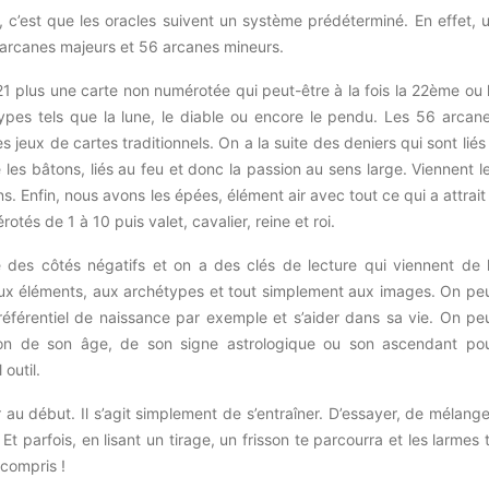
es, c’est que les oracles suivent un système prédéterminé.
En effet, 
 arcanes majeurs et 56 arcanes mineurs.
1 plus une carte non numérotée qui peut-être à la fois la
22ème
ou 
pes tels que la lune, le diable ou encore le pendu.
Les 56 arcan
s jeux de cartes traditionnels.
On a la suite des deniers qui sont liés
les bâtons, liés au feu et donc la passion au sens large.
Viennent l
ns.
Enfin, nous avons les épées, élément air avec tout ce qui a
attrait
és de 1 à 10 puis valet, cavalier, reine et roi.
 des côtés négatifs et on a des clés de lecture qui viennent de 
aux éléments, aux archétypes et tout simplement aux images.
On pe
éférentiel de naissance par exemple et s’aider dans sa vie.
On pe
tion de son âge, de son signe astrologique ou son ascendant po
 outil.
r au début.
Il s’agit simplement de s’entraîner.
D’essayer, de mélange
Et parfois, en lisant un tirage, un frisson te parcourra et les larmes 
 compris !