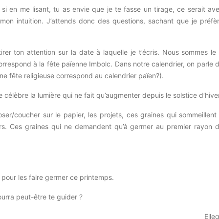
i en me lisant, tu as envie que je te fasse un tirage, ce serait av
mon intuition.
J’attends donc des questions, sachant que je préfè
irer ton attention sur la date à laquelle je t’écris.
Nous sommes le
correspond à la fête païenne
Imbolc
.
Dans notre calendrier, on parle 
ne fête religieuse correspond au calendrier païen?)
.
e célèbre la lumière qui ne fait qu’augmenter depuis le solstice d’hiver
oser/coucher sur le papier, les projets, ces graines qui sommeillent
rs.
Ces graines qui ne demandent qu’à germer au premier rayon 
re pour les faire germer ce printemps.
pourra peut-être te guider ?
Elle