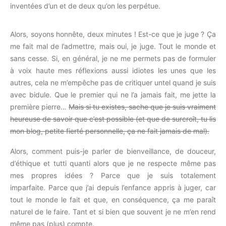
inventées d’un et de deux qu’on les perpétue.
Alors, soyons honnête, deux minutes !
Est-ce que je juge ?
Ça
me fait mal de l’admettre, mais oui, je juge.
Tout le monde et
sans cesse.
Si, en général, je ne me permets pas de formuler
à voix haute mes réflexions aussi idiotes les unes que les
autres, cela ne m’empêche pas de critiquer
untel
quand je suis
avec bidule.
Que le premier qui ne l’a jamais fait, me jette la
première pierre…
Mais si tu existes, sache que je suis vraiment
heureuse de savoir que c’est possible
(et que de surcroît, tu lis
mon blog, petite fierté personnelle, ça ne fait jamais de mal)
.
Alors, comment puis-je parler de bienveillance, de douceur,
d’éthique et tutti
quanti
alors que je ne respecte même pas
mes propres idées ?
Parce que je suis totalement
imparfaite.
Parce que j’ai depuis l’enfance appris à juger, car
tout le monde le fait et que, en conséquence, ça me paraît
naturel de le faire.
Tant et si bien que souvent je ne m’en rend
même pas
(plus)
compte.