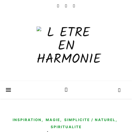
,
,
,
INSPIRATION
MAGIE
SIMPLICITE / NATUREL
SPIRITUALITE