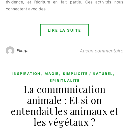
évidence, et l’écriture en fait partie. Ces activités nous
connectent avec des…
LIRE LA SUITE
Aucun commentaire
Ellega
,
,
,
INSPIRATION
MAGIE
SIMPLICITE / NATUREL
SPIRITUALITE
La communication
animale : Et si on
entendait les animaux et
les végétaux ?