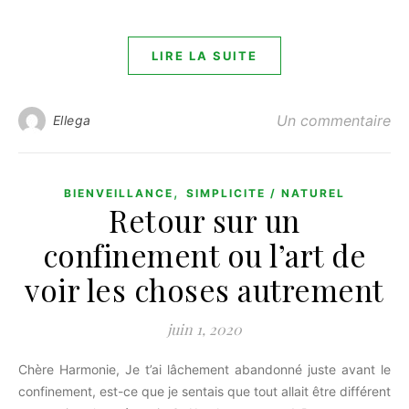
LIRE LA SUITE
Un commentaire
Ellega
,
BIENVEILLANCE
SIMPLICITE / NATUREL
Retour sur un
confinement ou l’art de
voir les choses autrement
juin 1, 2020
Chère Harmonie, Je t’ai lâchement abandonné juste avant le
confinement, est-ce que je sentais que tout allait être différent